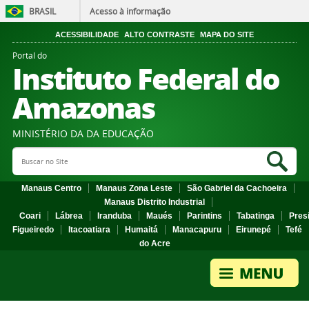
BRASIL
Acesso à informação
ACESSIBILIDADE
ALTO CONTRASTE
MAPA DO SITE
Portal do
Instituto Federal do
Amazonas
MINISTÉRIO DA DA EDUCAÇÃO
Search Site
Sea
Manaus Centro
Manaus Zona Leste
São Gabriel da Cachoeira
Manaus Distrito Industrial
Coari
Lábrea
Iranduba
Maués
Parintins
Tabatinga
Pres
Figueiredo
Itacoatiara
Humaitá
Manacapuru
Eirunepé
Tefé
do Acre