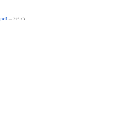
.pdf
— 215 KB