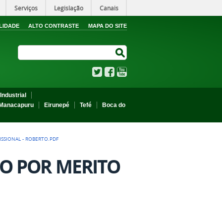
Serviços
Legislação
Canais
LIDADE
ALTO CONTRASTE
MAPA DO SITE
Search Site
Search Site
Twitter
Facebook
YouTube
Industrial
Manacapuru
Eirunepé
Tefé
Boca do
ISSIONAL - ROBERTO.PDF
ÃO POR MERITO