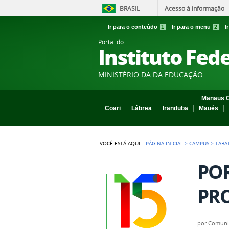
BRASIL
Acesso à informação
Ir para o conteúdo
1
Ir para o menu
2
I
Portal do
Instituto Fed
MINISTÉRIO DA DA EDUCAÇÃO
Manaus C
Coari
Lábrea
Iranduba
Maués
VOCÊ ESTÁ AQUI:
PÁGINA INICIAL
>
CAMPUS
>
TABA
POR
PRO
por
Comuni