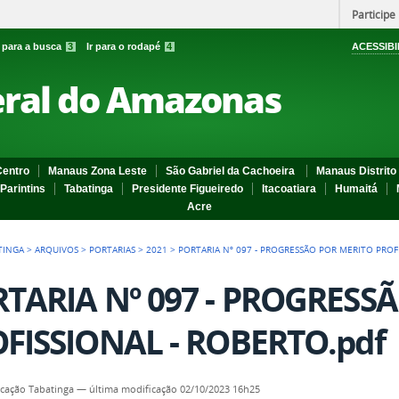
Participe
r para a busca
3
Ir para o rodapé
4
ACESSIBI
eral do Amazonas
entro
Manaus Zona Leste
São Gabriel da Cachoeira
Manaus Distrito 
Parintins
Tabatinga
Presidente Figueiredo
Itacoatiara
Humaitá
Acre
TINGA
>
ARQUIVOS
>
PORTARIAS
>
2021
>
PORTARIA Nº 097 - PROGRESSÃO POR MERITO PROF
TARIA Nº 097 - PROGRESS
FISSIONAL - ROBERTO.pdf
cação Tabatinga
—
última modificação
02/10/2023 16h25