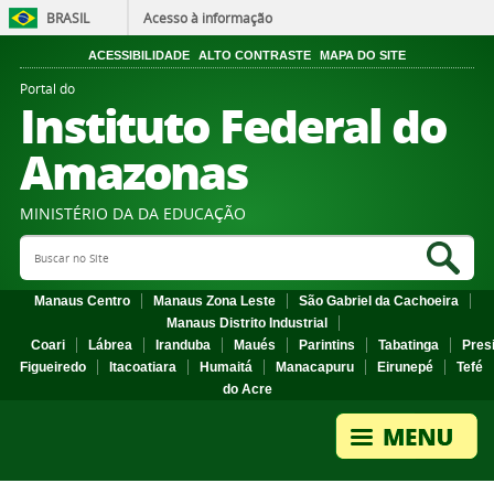
BRASIL
Acesso à informação
ACESSIBILIDADE
ALTO CONTRASTE
MAPA DO SITE
Portal do
Instituto Federal do
Amazonas
MINISTÉRIO DA DA EDUCAÇÃO
Search Site
Sea
Manaus Centro
Manaus Zona Leste
São Gabriel da Cachoeira
Manaus Distrito Industrial
Coari
Lábrea
Iranduba
Maués
Parintins
Tabatinga
Pres
Figueiredo
Itacoatiara
Humaitá
Manacapuru
Eirunepé
Tefé
do Acre