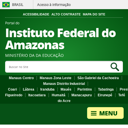
BRASIL
Acesso à informação
ACESSIBILIDADE
ALTO CONTRASTE
MAPA DO SITE
Portal do
Instituto Federal do
Amazonas
MINISTÉRIO DA DA EDUCAÇÃO
Search Site
Sea
Manaus Centro
Manaus Zona Leste
São Gabriel da Cachoeira
Manaus Distrito Industrial
Coari
Lábrea
Iranduba
Maués
Parintins
Tabatinga
Pres
Figueiredo
Itacoatiara
Humaitá
Manacapuru
Eirunepé
Tefé
do Acre