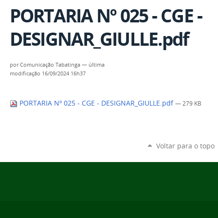
PORTARIA Nº 025 - CGE -
DESIGNAR_GIULLE.pdf
por
Comunicação Tabatinga
—
última
modificação
16/09/2024 16h37
PORTARIA Nº 025 - CGE - DESIGNAR_GIULLE.pdf
— 279 KB
Voltar para o topo