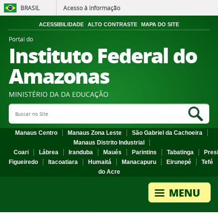
BRASIL
Acesso à informação
ACESSIBILIDADE
ALTO CONTRASTE
MAPA DO SITE
Portal do
Instituto Federal do
Amazonas
MINISTÉRIO DA DA EDUCAÇÃO
Search Site
Sea
Manaus Centro
Manaus Zona Leste
São Gabriel da Cachoeira
Manaus Distrito Industrial
Coari
Lábrea
Iranduba
Maués
Parintins
Tabatinga
Pres
Figueiredo
Itacoatiara
Humaitá
Manacapuru
Eirunepé
Tefé
do Acre