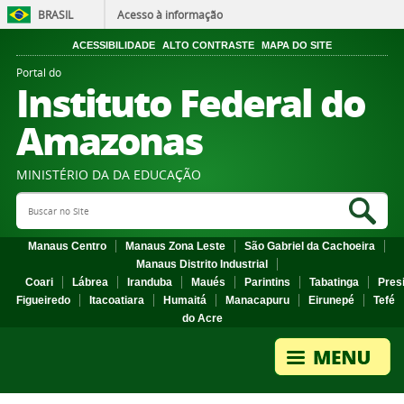
BRASIL
Acesso à informação
ACESSIBILIDADE
ALTO CONTRASTE
MAPA DO SITE
Portal do
Instituto Federal do
Amazonas
MINISTÉRIO DA DA EDUCAÇÃO
Search Site
Sea
Manaus Centro
Manaus Zona Leste
São Gabriel da Cachoeira
Manaus Distrito Industrial
Coari
Lábrea
Iranduba
Maués
Parintins
Tabatinga
Pres
Figueiredo
Itacoatiara
Humaitá
Manacapuru
Eirunepé
Tefé
do Acre