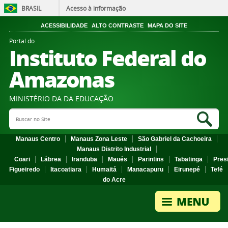
BRASIL
Acesso à informação
ACESSIBILIDADE
ALTO CONTRASTE
MAPA DO SITE
Portal do
Instituto Federal do
Amazonas
MINISTÉRIO DA DA EDUCAÇÃO
Search Site
Sea
Manaus Centro
Manaus Zona Leste
São Gabriel da Cachoeira
Manaus Distrito Industrial
Coari
Lábrea
Iranduba
Maués
Parintins
Tabatinga
Pres
Figueiredo
Itacoatiara
Humaitá
Manacapuru
Eirunepé
Tefé
do Acre