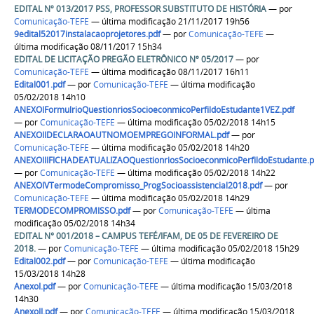
EDITAL Nº 013/2017 PSS, PROFESSOR SUBSTITUTO DE HISTÓRIA
—
por
Comunicação-TEFE
— última modificação 21/11/2017 19h56
9edital52017instalacaoprojetores.pdf
—
por
Comunicação-TEFE
—
última modificação 08/11/2017 15h34
EDITAL DE LICITAÇÃO PREGÃO ELETRÔNICO Nº 05/2017
—
por
Comunicação-TEFE
— última modificação 08/11/2017 16h11
Edital001.pdf
—
por
Comunicação-TEFE
— última modificação
05/02/2018 14h10
ANEXOIFormulrioQuestionriosSocioeconmicoPerfildoEstudante1VEZ.pdf
—
por
Comunicação-TEFE
— última modificação 05/02/2018 14h15
ANEXOIIDECLARAOAUTNOMOEMPREGOINFORMAL.pdf
—
por
Comunicação-TEFE
— última modificação 05/02/2018 14h20
ANEXOIIIFICHADEATUALIZAOQuestionriosSocioeconmicoPerfildoEstudante.p
—
por
Comunicação-TEFE
— última modificação 05/02/2018 14h22
ANEXOIVTermodeCompromisso_ProgSocioassistencial2018.pdf
—
por
Comunicação-TEFE
— última modificação 05/02/2018 14h29
TERMODECOMPROMISSO.pdf
—
por
Comunicação-TEFE
— última
modificação 05/02/2018 14h34
EDITAL N° 001/2018 – CAMPUS TEFÉ/IFAM, DE 05 DE FEVEREIRO DE
2018.
—
por
Comunicação-TEFE
— última modificação 05/02/2018 15h29
Edital002.pdf
—
por
Comunicação-TEFE
— última modificação
15/03/2018 14h28
AnexoI.pdf
—
por
Comunicação-TEFE
— última modificação 15/03/2018
14h30
AnexoII.pdf
—
por
Comunicação-TEFE
— última modificação 15/03/2018