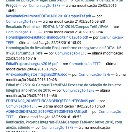
Edital de Licitação Pregão Eletrônico nº 01/2016 Sistema de Registro de
Preços
—
por
Comunicação-TEFE
— última modificação 25/05/2016
14h51
ResultadoPreliminarEDITALN012016CampusTef.pdf
—
por
Comunicação-TEFE
— última modificação 21/03/2016 09h38
Resultado Preliminar - EDITAL N° 01/2016/Campus Tefé / IFAM
—
por
Comunicação-TEFE
— última modificação 21/03/2016 09h41
HomologaodoResultadoFinaldoEditaln.012016.pdf
—
por
Comunicação-
TEFE
— última modificação 22/03/2016 10h09
Homologação do Resultado Final, conforme cronograma do EDITAL N°
01/2016/Campus Tefé.
—
por
Comunicação-TEFE
— última modificação
22/03/2016 10h16
EditalProjetosIntegrais2016.pdf
—
por
Comunicação-TEFE
— última
modificação 28/04/2016 10h26
AnexosdosProjetosIntegrais2016.doc
—
por
Comunicação-TEFE
— última
modificação 28/04/2016 10h28
Edital n° 02/2016/ Campus Tefé/IFAM Processo de Seleção de Projetos
Integrais ano letivo de 2016
—
por
Comunicação-TEFE
— última
modificação 25/05/2016 14h36
EDITALN02_2016RETIFICADOPROJETOSINTEGRAIS.pdf
—
por
Comunicação-TEFE
— última modificação 18/05/2016 16h50
ADENDOEDITAL02_2016PROJETOSINTEGRAIS.pdf
—
por
Comunicação-
TEFE
— última modificação 18/05/2016 16h52
Retificação, Projetos Integrais-IFAM/Campus Tefé-ano letivo 2016, com
anexo: adendo
—
por
Comunicação-TEFE
— última modificação