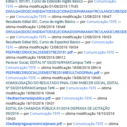
Edital n. 001/01, Curso de Extensão Inglês Básico
—
por
Comunicação-
TEFE
— última modificação 01/08/2016 17h35
DIVULGAODOSCANDIDATOSSELECIONADOSPARAAMATRCULANOCURSODEI
—
por
Comunicação-TEFE
— última modificação 12/08/2016 16h47
Resultado Edital 001, Curso de Inglês Básico
—
por
Comunicação-TEFE
—
última modificação 12/08/2016 16h48
DIVULGAODOSCANDIDATOSSELECIONADOSPARAAMATRCULANOCURSODEE
—
por
Comunicação-TEFE
— última modificação 12/08/2016 16h53
Resultado Edital 002, Curso de Espanhol Básico
—
por
Comunicação-
TEFE
— última modificação 12/08/2016 16h54
PSEPARECERSOCIAL2SEMESTRE20161.pdf
—
por
Comunicação-TEFE
—
última modificação 18/08/2016 08h12
Parecer Social, EDITAL N° 03/2016/IFAM/Campus Tefé
—
por
Comunicação-TEFE
— última modificação 18/08/2016 08h14
PSEPARECERSOCIAL2SEMESTRE2016RESULTADOFINAL.pdf
—
por
Comunicação-TEFE
— última modificação 19/08/2016 10h45
HOMOLOGAÇÃO DO RESULTADO FINAL COM PARECER SOCIAL, EDITAL
N° 03/2016/IFAM/Campus Tefé
—
por
Comunicação-TEFE
— última
modificação 19/08/2016 10h46
18editalchamadapublica.pdf
—
por
Comunicação-TEFE
— última
modificação 18/10/2016 10h31
EDITAL DA CHAMADA PÚBLICA 01/2016 DISPENSA DE LICITAÇÃO
09/2016
—
por
Comunicação-TEFE
— última modificação 18/10/2016
10h33
20editalpregaopresencialpnaes.pdf
—
por
Comunicação-TEFE
— última