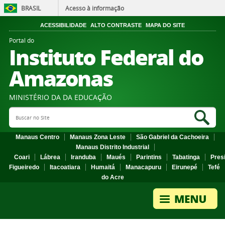
BRASIL
Acesso à informação
ACESSIBILIDADE
ALTO CONTRASTE
MAPA DO SITE
Portal do
Instituto Federal do
Amazonas
MINISTÉRIO DA DA EDUCAÇÃO
Search Site
Sea
Manaus Centro
Manaus Zona Leste
São Gabriel da Cachoeira
Manaus Distrito Industrial
Coari
Lábrea
Iranduba
Maués
Parintins
Tabatinga
Pres
Figueiredo
Itacoatiara
Humaitá
Manacapuru
Eirunepé
Tefé
do Acre