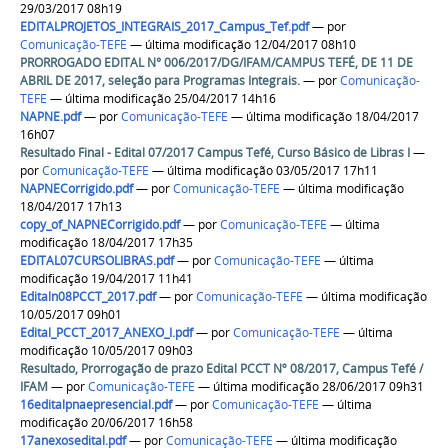
29/03/2017 08h19
EDITALPROJETOS_INTEGRAIS_2017_Campus_Tef.pdf
—
por
Comunicação-TEFE
— última modificação 12/04/2017 08h10
PRORROGADO EDITAL N° 006/2017/DG/IFAM/CAMPUS TEFÉ, DE 11 DE
ABRIL DE 2017, seleção para Programas Integrais.
—
por
Comunicação-
TEFE
— última modificação 25/04/2017 14h16
NAPNE.pdf
—
por
Comunicação-TEFE
— última modificação 18/04/2017
16h07
Resultado Final - Edital 07/2017 Campus Tefé, Curso Básico de Libras I
—
por
Comunicação-TEFE
— última modificação 03/05/2017 17h11
NAPNECorrigido.pdf
—
por
Comunicação-TEFE
— última modificação
18/04/2017 17h13
copy_of_NAPNECorrigido.pdf
—
por
Comunicação-TEFE
— última
modificação 18/04/2017 17h35
EDITAL07CURSOLIBRAS.pdf
—
por
Comunicação-TEFE
— última
modificação 19/04/2017 11h41
Editaln08PCCT_2017.pdf
—
por
Comunicação-TEFE
— última modificação
10/05/2017 09h01
Edital_PCCT_2017_ANEXO_I.pdf
—
por
Comunicação-TEFE
— última
modificação 10/05/2017 09h03
Resultado, Prorrogação de prazo Edital PCCT Nº 08/2017, Campus Tefé /
IFAM
—
por
Comunicação-TEFE
— última modificação 28/06/2017 09h31
16editalpnaepresencial.pdf
—
por
Comunicação-TEFE
— última
modificação 20/06/2017 16h58
17anexosedital.pdf
—
por
Comunicação-TEFE
— última modificação