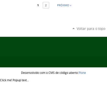
1
2
PRÓXIMO »
Voltar para o topo
Desenvolvido com o CMS de código aberto
Plone
Click me!
Popup text...