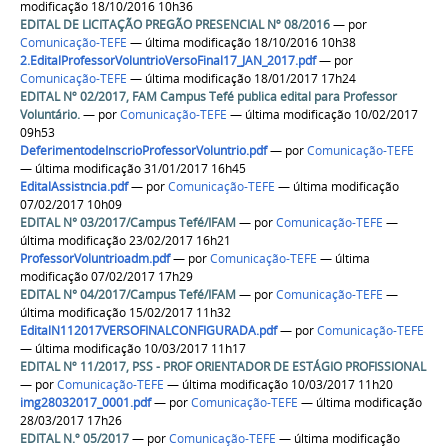
modificação 18/10/2016 10h36
EDITAL DE LICITAÇÃO PREGÃO PRESENCIAL Nº 08/2016
—
por
Comunicação-TEFE
— última modificação 18/10/2016 10h38
2.EditalProfessorVoluntrioVersoFinal17_JAN_2017.pdf
—
por
Comunicação-TEFE
— última modificação 18/01/2017 17h24
EDITAL Nº 02/2017, FAM Campus Tefé publica edital para Professor
Voluntário.
—
por
Comunicação-TEFE
— última modificação 10/02/2017
09h53
DeferimentodeInscrioProfessorVoluntrio.pdf
—
por
Comunicação-TEFE
— última modificação 31/01/2017 16h45
EditalAssistncia.pdf
—
por
Comunicação-TEFE
— última modificação
07/02/2017 10h09
EDITAL N° 03/2017/Campus Tefé/IFAM
—
por
Comunicação-TEFE
—
última modificação 23/02/2017 16h21
ProfessorVoluntrioadm.pdf
—
por
Comunicação-TEFE
— última
modificação 07/02/2017 17h29
EDITAL N° 04/2017/Campus Tefé/IFAM
—
por
Comunicação-TEFE
—
última modificação 15/02/2017 11h32
EditalN112017VERSOFINALCONFIGURADA.pdf
—
por
Comunicação-TEFE
— última modificação 10/03/2017 11h17
EDITAL Nº 11/2017, PSS - PROF ORIENTADOR DE ESTÁGIO PROFISSIONAL
—
por
Comunicação-TEFE
— última modificação 10/03/2017 11h20
img28032017_0001.pdf
—
por
Comunicação-TEFE
— última modificação
28/03/2017 17h26
EDITAL N.º 05/2017
—
por
Comunicação-TEFE
— última modificação