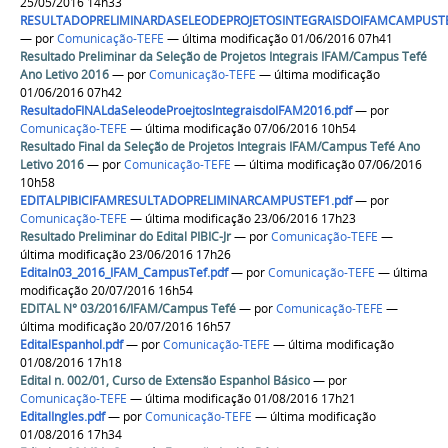
25/05/2016 14h33
RESULTADOPRELIMINARDASELEODEPROJETOSINTEGRAISDOIFAMCAMPUSTE
—
por
Comunicação-TEFE
— última modificação 01/06/2016 07h41
Resultado Preliminar da Seleção de Projetos Integrais IFAM/Campus Tefé
Ano Letivo 2016
—
por
Comunicação-TEFE
— última modificação
01/06/2016 07h42
ResultadoFINALdaSeleodeProejtosIntegraisdoIFAM2016.pdf
—
por
Comunicação-TEFE
— última modificação 07/06/2016 10h54
Resultado Final da Seleção de Projetos Integrais IFAM/Campus Tefé Ano
Letivo 2016
—
por
Comunicação-TEFE
— última modificação 07/06/2016
10h58
EDITALPIBICIFAMRESULTADOPRELIMINARCAMPUSTEF1.pdf
—
por
Comunicação-TEFE
— última modificação 23/06/2016 17h23
Resultado Preliminar do Edital PIBIC-Jr
—
por
Comunicação-TEFE
—
última modificação 23/06/2016 17h26
Editaln03_2016_IFAM_CampusTef.pdf
—
por
Comunicação-TEFE
— última
modificação 20/07/2016 16h54
EDITAL N° 03/2016/IFAM/Campus Tefé
—
por
Comunicação-TEFE
—
última modificação 20/07/2016 16h57
EditalEspanhol.pdf
—
por
Comunicação-TEFE
— última modificação
01/08/2016 17h18
Edital n. 002/01, Curso de Extensão Espanhol Básico
—
por
Comunicação-TEFE
— última modificação 01/08/2016 17h21
EditalIngles.pdf
—
por
Comunicação-TEFE
— última modificação
01/08/2016 17h34