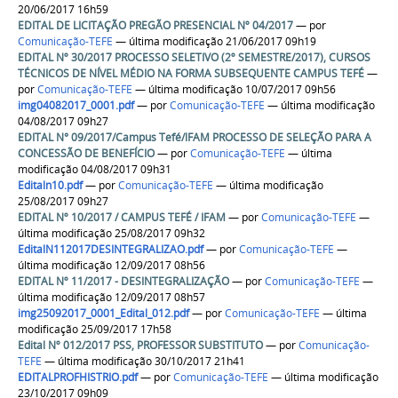
20/06/2017 16h59
EDITAL DE LICITAÇÃO PREGÃO PRESENCIAL Nº 04/2017
—
por
Comunicação-TEFE
— última modificação 21/06/2017 09h19
EDITAL Nº 30/2017 PROCESSO SELETIVO (2º SEMESTRE/2017), CURSOS
TÉCNICOS DE NÍVEL MÉDIO NA FORMA SUBSEQUENTE CAMPUS TEFÉ
—
por
Comunicação-TEFE
— última modificação 10/07/2017 09h56
img04082017_0001.pdf
—
por
Comunicação-TEFE
— última modificação
04/08/2017 09h27
EDITAL N° 09/2017/Campus Tefé/lFAM PROCESSO DE SELEÇÃO PARA A
CONCESSÃO DE BENEFÍCIO
—
por
Comunicação-TEFE
— última
modificação 04/08/2017 09h31
Editaln10.pdf
—
por
Comunicação-TEFE
— última modificação
25/08/2017 09h27
EDITAL Nº 10/2017 / CAMPUS TEFÉ / IFAM
—
por
Comunicação-TEFE
—
última modificação 25/08/2017 09h32
EditalN112017DESINTEGRALIZAO.pdf
—
por
Comunicação-TEFE
—
última modificação 12/09/2017 08h56
EDITAL Nº 11/2017 - DESINTEGRALIZAÇÃO
—
por
Comunicação-TEFE
—
última modificação 12/09/2017 08h57
img25092017_0001_Edital_012.pdf
—
por
Comunicação-TEFE
— última
modificação 25/09/2017 17h58
Edital Nº 012/2017 PSS, PROFESSOR SUBSTITUTO
—
por
Comunicação-
TEFE
— última modificação 30/10/2017 21h41
EDITALPROFHISTRIO.pdf
—
por
Comunicação-TEFE
— última modificação
23/10/2017 09h09