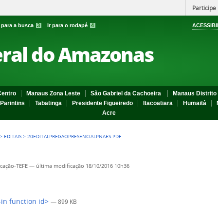
Participe
r para a busca
3
Ir para o rodapé
4
ACESSIBI
eral do Amazonas
entro
Manaus Zona Leste
São Gabriel da Cachoeira
Manaus Distrito 
Parintins
Tabatinga
Presidente Figueiredo
Itacoatiara
Humaitá
Acre
>
EDITAIS
>
20EDITALPREGAOPRESENCIALPNAES.PDF
cação-TEFE
—
última modificação
18/10/2016 10h36
-in function id>
— 899 KB