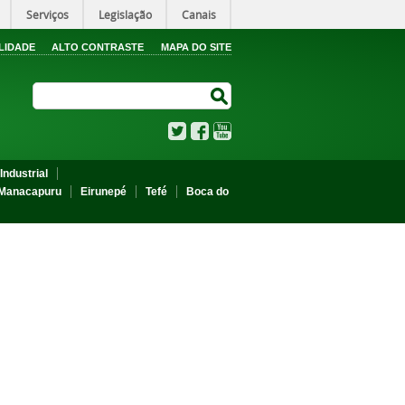
Serviços
Legislação
Canais
LIDADE
ALTO CONTRASTE
MAPA DO SITE
Search Site
Search Site
Twitter
Facebook
YouTube
Industrial
Manacapuru
Eirunepé
Tefé
Boca do