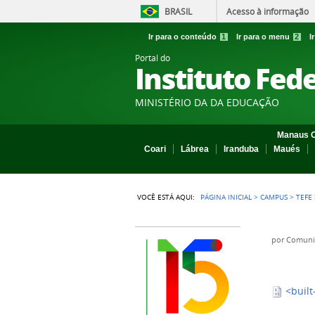
BRASIL
Acesso à informação
Ir para o conteúdo
1
Ir para o menu
2
I
Portal do
Instituto Fed
MINISTÉRIO DA DA EDUCAÇÃO
Manaus C
Coari
Lábrea
Iranduba
Maués
VOCÊ ESTÁ AQUI:
PÁGINA INICIAL
>
CAMPUS
>
TEFE
por
Comuni
<built