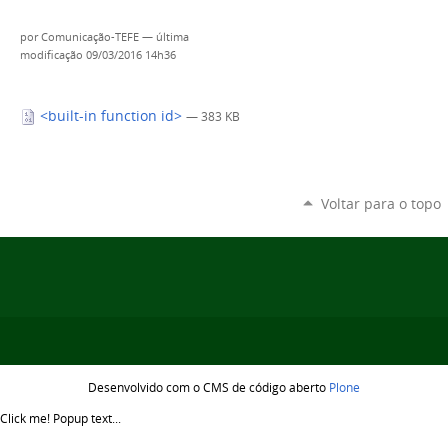
por
Comunicação-TEFE
—
última
modificação
09/03/2016 14h36
<built-in function id>
— 383 KB
Voltar para o topo
Desenvolvido com o CMS de código aberto
Plone
Click me!
Popup text...