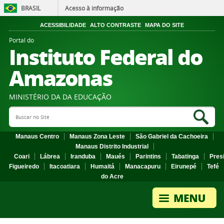
BRASIL
Acesso à informação
ACESSIBILIDADE
ALTO CONTRASTE
MAPA DO SITE
Portal do
Instituto Federal do
Amazonas
MINISTÉRIO DA DA EDUCAÇÃO
Search Site
Sea
Manaus Centro
Manaus Zona Leste
São Gabriel da Cachoeira
Manaus Distrito Industrial
Coari
Lábrea
Iranduba
Maués
Parintins
Tabatinga
Pres
Figueiredo
Itacoatiara
Humaitá
Manacapuru
Eirunepé
Tefé
do Acre