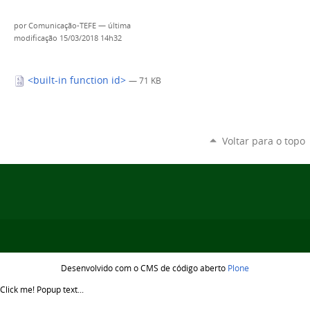
por
Comunicação-TEFE
—
última
modificação
15/03/2018 14h32
<built-in function id>
— 71 KB
Voltar para o topo
Desenvolvido com o CMS de código aberto
Plone
Click me!
Popup text...