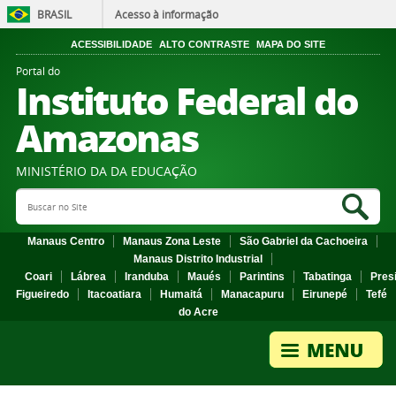
BRASIL
Acesso à informação
ACESSIBILIDADE
ALTO CONTRASTE
MAPA DO SITE
Portal do
Instituto Federal do
Amazonas
MINISTÉRIO DA DA EDUCAÇÃO
Search Site
Sea
Manaus Centro
Manaus Zona Leste
São Gabriel da Cachoeira
Manaus Distrito Industrial
Coari
Lábrea
Iranduba
Maués
Parintins
Tabatinga
Pres
Figueiredo
Itacoatiara
Humaitá
Manacapuru
Eirunepé
Tefé
do Acre