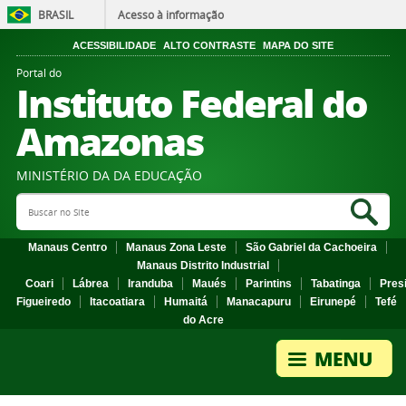
BRASIL
Acesso à informação
ACESSIBILIDADE
ALTO CONTRASTE
MAPA DO SITE
Portal do
Instituto Federal do
Amazonas
MINISTÉRIO DA DA EDUCAÇÃO
Search Site
Sea
Manaus Centro
Manaus Zona Leste
São Gabriel da Cachoeira
Manaus Distrito Industrial
Coari
Lábrea
Iranduba
Maués
Parintins
Tabatinga
Pres
Figueiredo
Itacoatiara
Humaitá
Manacapuru
Eirunepé
Tefé
do Acre