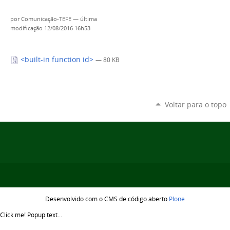
por
Comunicação-TEFE
—
última
modificação
12/08/2016 16h53
<built-in function id>
— 80 KB
Voltar para o topo
Desenvolvido com o CMS de código aberto
Plone
Click me!
Popup text...