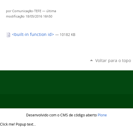
por
Comunicação-TEFE
—
última
modificação
18/05/2016 16h50
<built-in function id>
— 10182 KB
Voltar para o topo
Desenvolvido com o CMS de código aberto
Plone
Click me!
Popup text...