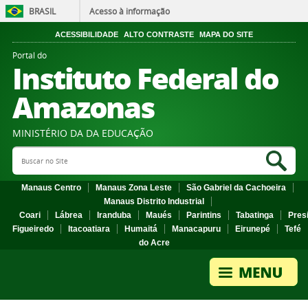
BRASIL
Acesso à informação
ACESSIBILIDADE
ALTO CONTRASTE
MAPA DO SITE
Portal do
Instituto Federal do
Amazonas
MINISTÉRIO DA DA EDUCAÇÃO
Search Site
Sea
Manaus Centro
Manaus Zona Leste
São Gabriel da Cachoeira
Manaus Distrito Industrial
Coari
Lábrea
Iranduba
Maués
Parintins
Tabatinga
Pres
Figueiredo
Itacoatiara
Humaitá
Manacapuru
Eirunepé
Tefé
do Acre