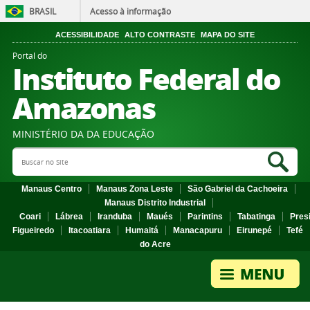
BRASIL
Acesso à informação
ACESSIBILIDADE
ALTO CONTRASTE
MAPA DO SITE
Portal do
Instituto Federal do
Amazonas
MINISTÉRIO DA DA EDUCAÇÃO
Search Site
Sea
Manaus Centro
Manaus Zona Leste
São Gabriel da Cachoeira
Manaus Distrito Industrial
Coari
Lábrea
Iranduba
Maués
Parintins
Tabatinga
Pres
Figueiredo
Itacoatiara
Humaitá
Manacapuru
Eirunepé
Tefé
do Acre