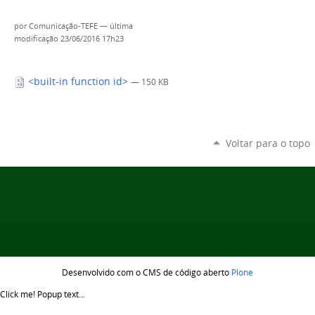
por
Comunicação-TEFE
—
última
modificação
23/06/2016 17h23
<built-in function id>
— 150 KB
Voltar para o topo
Desenvolvido com o CMS de código aberto
Plone
Click me!
Popup text...