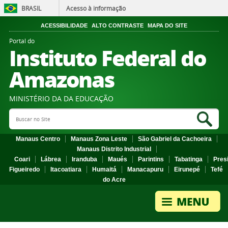
BRASIL
Acesso à informação
ACESSIBILIDADE
ALTO CONTRASTE
MAPA DO SITE
Portal do
Instituto Federal do
Amazonas
MINISTÉRIO DA DA EDUCAÇÃO
Search Site
Sea
Manaus Centro
Manaus Zona Leste
São Gabriel da Cachoeira
Manaus Distrito Industrial
Coari
Lábrea
Iranduba
Maués
Parintins
Tabatinga
Pres
Figueiredo
Itacoatiara
Humaitá
Manacapuru
Eirunepé
Tefé
do Acre