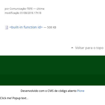
por
Comunicação-TEFE
—
última
modificação
01/08/2016 17h18
<built-in function id>
— 508 KB
Voltar para o topo
Desenvolvido com o CMS de código aberto
Plone
Click me!
Popup text...