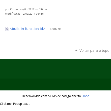
por
Comunicação-TEFE
—
última
modificação
12/09/2017 08h56
<built-in function id>
— 1886 KB
Voltar para o topo
Desenvolvido com o CMS de código aberto
Plone
Click me!
Popup text...