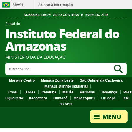
BRASIL
Acesso à informação
ACESSIBILIDADE
ALTO CONTRASTE
MAPA DO SITE
Portal do
Instituto Federal do
Amazonas
MINISTÉRIO DA DA EDUCAÇÃO
Search Site
Sea
Manaus Centro
Manaus Zona Leste
São Gabriel da Cachoeira
Manaus Distrito Industrial
Coari
Lábrea
Iranduba
Maués
Parintins
Tabatinga
Pres
Figueiredo
Itacoatiara
Humaitá
Manacapuru
Eirunepé
Tefé
do Acre