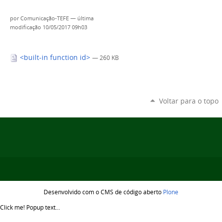
por
Comunicação-TEFE
—
última
modificação
10/05/2017 09h03
<built-in function id>
— 260 KB
Voltar para o topo
Desenvolvido com o CMS de código aberto
Plone
Click me!
Popup text...