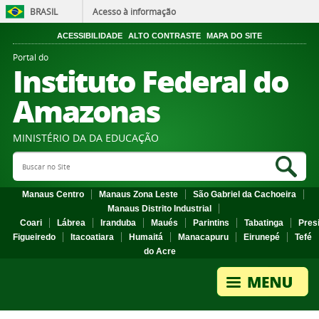
BRASIL
Acesso à informação
ACESSIBILIDADE
ALTO CONTRASTE
MAPA DO SITE
Portal do
Instituto Federal do
Amazonas
MINISTÉRIO DA DA EDUCAÇÃO
Search Site
Sea
Manaus Centro
Manaus Zona Leste
São Gabriel da Cachoeira
Manaus Distrito Industrial
Coari
Lábrea
Iranduba
Maués
Parintins
Tabatinga
Pres
Figueiredo
Itacoatiara
Humaitá
Manacapuru
Eirunepé
Tefé
do Acre