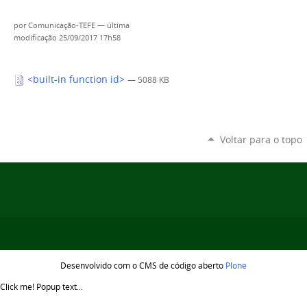
por
Comunicação-TEFE
—
última
modificação
25/09/2017 17h58
<built-in function id>
— 5088 KB
Voltar para o topo
Desenvolvido com o CMS de código aberto
Plone
Click me!
Popup text...