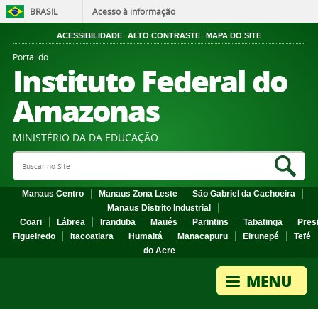
BRASIL
Acesso à informação
ACESSIBILIDADE
ALTO CONTRASTE
MAPA DO SITE
Portal do
Instituto Federal do
Amazonas
MINISTÉRIO DA DA EDUCAÇÃO
Search Site
Sea
Manaus Centro
Manaus Zona Leste
São Gabriel da Cachoeira
Manaus Distrito Industrial
Coari
Lábrea
Iranduba
Maués
Parintins
Tabatinga
Pres
Figueiredo
Itacoatiara
Humaitá
Manacapuru
Eirunepé
Tefé
do Acre