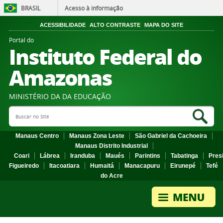
BRASIL
Acesso à informação
ACESSIBILIDADE
ALTO CONTRASTE
MAPA DO SITE
Portal do
Instituto Federal do
Amazonas
MINISTÉRIO DA DA EDUCAÇÃO
Search Site
Sea
Manaus Centro
Manaus Zona Leste
São Gabriel da Cachoeira
Manaus Distrito Industrial
Coari
Lábrea
Iranduba
Maués
Parintins
Tabatinga
Pres
Figueiredo
Itacoatiara
Humaitá
Manacapuru
Eirunepé
Tefé
do Acre