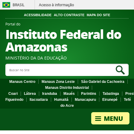
BRASIL
Acesso à informação
ACESSIBILIDADE
ALTO CONTRASTE
MAPA DO SITE
Portal do
Instituto Federal do
Amazonas
MINISTÉRIO DA DA EDUCAÇÃO
Search Site
Sea
Manaus Centro
Manaus Zona Leste
São Gabriel da Cachoeira
Manaus Distrito Industrial
Coari
Lábrea
Iranduba
Maués
Parintins
Tabatinga
Pres
Figueiredo
Itacoatiara
Humaitá
Manacapuru
Eirunepé
Tefé
do Acre