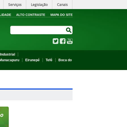
Serviços
Legislação
Canais
LIDADE
ALTO CONTRASTE
MAPA DO SITE
Search Site
Search Site
Twitter
Facebook
YouTube
Industrial
Manacapuru
Eirunepé
Tefé
Boca do