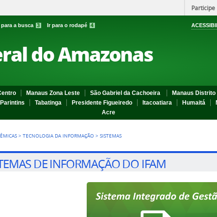
Participe
r para a busca
3
Ir para o rodapé
4
ACESSIBI
eral do Amazonas
entro
Manaus Zona Leste
São Gabriel da Cachoeira
Manaus Distrito 
Parintins
Tabatinga
Presidente Figueiredo
Itacoatiara
Humaitá
Acre
TÊMICAS
>
TECNOLOGIA DA INFORMAÇÃO
>
SISTEMAS
STEMAS DE INFORMAÇÃO DO IFAM