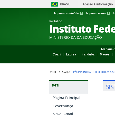
BRASIL
Acesso à informação
Ir para o conteúdo
1
Ir para o menu
2
I
Portal do
Instituto Fed
MINISTÉRIO DA DA EDUCAÇÃO
Manaus C
Coari
Lábrea
Iranduba
Maués
VOCÊ ESTÁ AQUI:
PÁGINA INICIAL
>
DIRETORIAS SIS
SI
DGTI
Página Principal
Governança
Novo E-mail