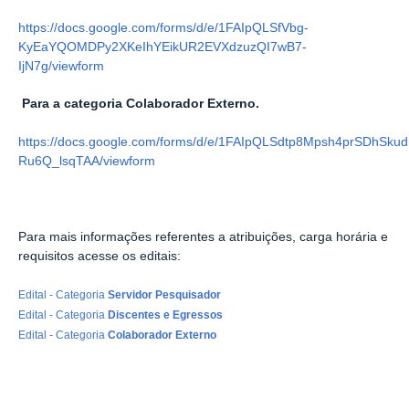
https://docs.google.com/forms/d/e/1FAIpQLSfVbg-
KyEaYQOMDPy2XKeIhYEikUR2EVXdzuzQI7wB7-
IjN7g/viewform
Para a categoria Colaborador Externo.
https://docs.google.com/forms/d/e/1FAIpQLSdtp8Mpsh4prSDhSku
Ru6Q_lsqTAA/viewform
Para mais informações referentes a atribuições, carga horária e
requisitos acesse os editais:
Edital - Categoria
Servidor Pesquisador
Edital - Categoria
Discentes e Egressos
Edital - Categoria
Colaborador Externo