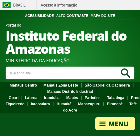
BRASIL
Acesso à informação
ACESSIBILIDADE
ALTO CONTRASTE
MAPA DO SITE
Portal do
Instituto Federal do
Amazonas
MINISTÉRIO DA DA EDUCAÇÃO
Search Site
Sea
Manaus Centro
Manaus Zona Leste
São Gabriel da Cachoeira
Manaus Distrito Industrial
Coari
Lábrea
Iranduba
Maués
Parintins
Tabatinga
Pres
Figueiredo
Itacoatiara
Humaitá
Manacapuru
Eirunepé
Tefé
do Acre