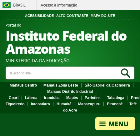
BRASIL
Acesso à informação
ACESSIBILIDADE
ALTO CONTRASTE
MAPA DO SITE
Portal do
Instituto Federal do
Amazonas
MINISTÉRIO DA DA EDUCAÇÃO
Search Site
Sea
Manaus Centro
Manaus Zona Leste
São Gabriel da Cachoeira
Manaus Distrito Industrial
Coari
Lábrea
Iranduba
Maués
Parintins
Tabatinga
Pres
Figueiredo
Itacoatiara
Humaitá
Manacapuru
Eirunepé
Tefé
do Acre