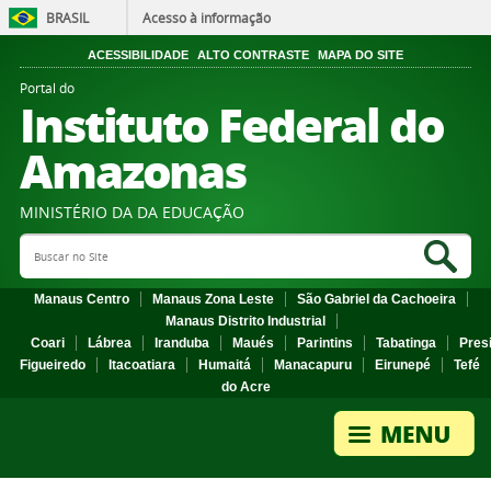
BRASIL
Acesso à informação
ACESSIBILIDADE
ALTO CONTRASTE
MAPA DO SITE
Portal do
Instituto Federal do
Amazonas
MINISTÉRIO DA DA EDUCAÇÃO
Search Site
Sea
Manaus Centro
Manaus Zona Leste
São Gabriel da Cachoeira
Manaus Distrito Industrial
Coari
Lábrea
Iranduba
Maués
Parintins
Tabatinga
Pres
Figueiredo
Itacoatiara
Humaitá
Manacapuru
Eirunepé
Tefé
do Acre