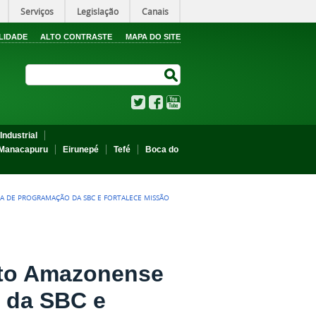
Serviços
Legislação
Canais
LIDADE
ALTO CONTRASTE
MAPA DO SITE
Search Site
Search Site
Twitter
Facebook
YouTube
Industrial
Manacapuru
Eirunepé
Tefé
Boca do
A DE PROGRAMAÇÃO DA SBC E FORTALECE MISSÃO
nto Amazonense
 da SBC e