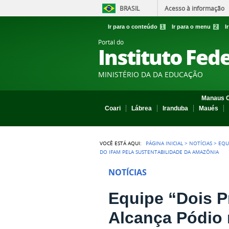
BRASIL
Acesso à informação
Ir para o conteúdo
1
Ir para o menu
2
I
Portal do
Instituto Fed
MINISTÉRIO DA DA EDUCAÇÃO
Manaus C
Coari
Lábrea
Iranduba
Maués
VOCÊ ESTÁ AQUI:
PÁGINA INICIAL
>
NOTÍCIAS
>
EQU
DO IFAM PELA SUSTENTABILIDADE DA AMAZÔNIA
NOTÍCIAS
Equipe “Dois 
Alcança Pódio