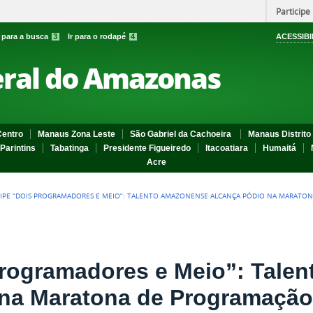
Participe
r para a busca
3
Ir para o rodapé
4
ACESSIBI
eral do Amazonas
entro
Manaus Zona Leste
São Gabriel da Cachoeira
Manaus Distrito 
Parintins
Tabatinga
Presidente Figueiredo
Itacoatiara
Humaitá
Acre
IPE “DOIS PROGRAMADORES E MEIO”: TALENTO AMAZONENSE ALCANÇA PÓDIO NA MARATON
Programadores e Meio”: Tale
 na Maratona de Programação