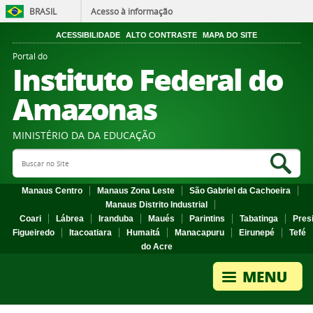
BRASIL
Acesso à informação
ACESSIBILIDADE
ALTO CONTRASTE
MAPA DO SITE
Portal do
Instituto Federal do
Amazonas
MINISTÉRIO DA DA EDUCAÇÃO
Search Site
Sea
Manaus Centro
Manaus Zona Leste
São Gabriel da Cachoeira
Manaus Distrito Industrial
Coari
Lábrea
Iranduba
Maués
Parintins
Tabatinga
Pres
Figueiredo
Itacoatiara
Humaitá
Manacapuru
Eirunepé
Tefé
do Acre