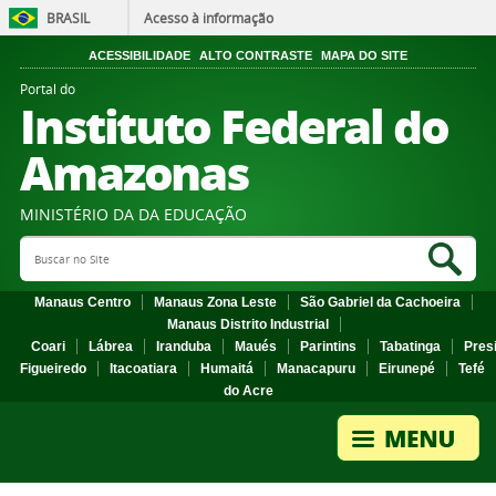
BRASIL
Acesso à informação
ACESSIBILIDADE
ALTO CONTRASTE
MAPA DO SITE
Portal do
Instituto Federal do
Amazonas
MINISTÉRIO DA DA EDUCAÇÃO
Search Site
Sea
Manaus Centro
Manaus Zona Leste
São Gabriel da Cachoeira
Manaus Distrito Industrial
Coari
Lábrea
Iranduba
Maués
Parintins
Tabatinga
Pres
Figueiredo
Itacoatiara
Humaitá
Manacapuru
Eirunepé
Tefé
do Acre