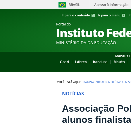
BRASIL
Acesso à informação
Ir para o conteúdo
1
Ir para o menu
2
I
Portal do
Instituto Fed
MINISTÉRIO DA DA EDUCAÇÃO
Manaus C
Coari
Lábrea
Iranduba
Maués
VOCÊ ESTÁ AQUI:
PÁGINA INICIAL
>
NOTÍCIAS
>
ASS
NOTÍCIAS
Associação Pol
alunos finalist