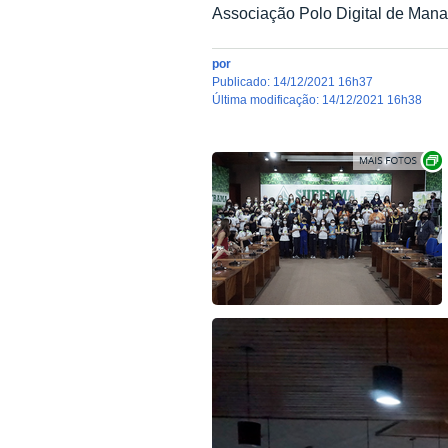
Associação Polo Digital de Manau
por
publicado
:
14/12/2021 16h37
última modificação
:
14/12/2021 16h38