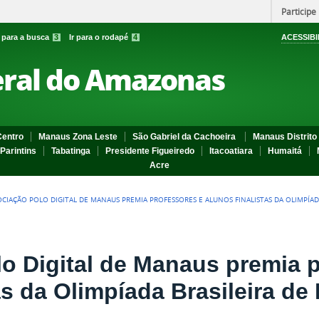
Participe
r para a busca
3
Ir para o rodapé
4
ACESSIBI
eral do Amazonas
entro
Manaus Zona Leste
São Gabriel da Cachoeira
Manaus Distrito 
Parintins
Tabatinga
Presidente Figueiredo
Itacoatiara
Humaitá
Acre
OCIAÇÃO POLO DIGITAL DE MANAUS PREMIA PROFESSORES E ALUNOS FINALISTAS DA OLIMPÍAD
o Digital de Manaus premia p
as da Olimpíada Brasileira de