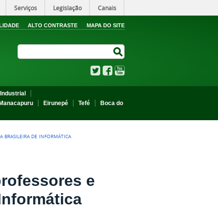
Serviços
Legislação
Canais
LIDADE
ALTO CONTRASTE
MAPA DO SITE
Search Site
Search Site
Twitter
Facebook
YouTube
Industrial
Manacapuru
Eirunepé
Tefé
Boca do
A BRASILEIRA DE INFORMÁTICA
rofessores e
 Informática