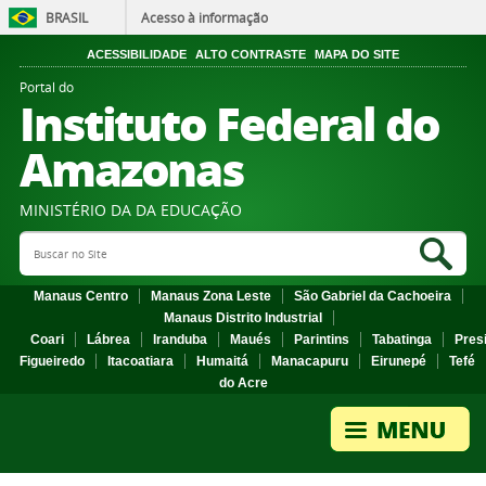
BRASIL
Acesso à informação
ACESSIBILIDADE
ALTO CONTRASTE
MAPA DO SITE
Portal do
Instituto Federal do
Amazonas
MINISTÉRIO DA DA EDUCAÇÃO
Search Site
Sea
Manaus Centro
Manaus Zona Leste
São Gabriel da Cachoeira
Manaus Distrito Industrial
Coari
Lábrea
Iranduba
Maués
Parintins
Tabatinga
Pres
Figueiredo
Itacoatiara
Humaitá
Manacapuru
Eirunepé
Tefé
do Acre