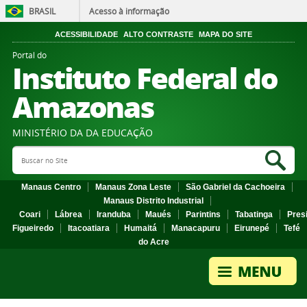
BRASIL
Acesso à informação
ACESSIBILIDADE
ALTO CONTRASTE
MAPA DO SITE
Portal do
Instituto Federal do
Amazonas
MINISTÉRIO DA DA EDUCAÇÃO
Search Site
Sea
Manaus Centro
Manaus Zona Leste
São Gabriel da Cachoeira
Manaus Distrito Industrial
Coari
Lábrea
Iranduba
Maués
Parintins
Tabatinga
Pres
Figueiredo
Itacoatiara
Humaitá
Manacapuru
Eirunepé
Tefé
do Acre