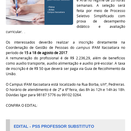
e Arte no regime de 20 horas
semanais. A seleção será
feita por meio de Processo
Seletivo Simplificado com
prova de
desempenho
didático e avaliação
curricular.
.
Os interessados deverão realizar a inscrição diretamente na
Coordenação de Gestão de Pessoas do
campus
IFAM Itacoatiara no
período de
15 a
18 de agosto de 2017
.
A remuneração do profissional é de R$ 2.236,29, além de benefícios
como auxílio transporte, auxílio alimentação e auxílio pré-escolar. A taxa
de inscrição é de R$ 50 que deverá ser paga via Guia de Recolhimento da
União.
O Campus IFAM Itacoatiara está localizado na Rua Borba, s/nº, Pedreiras.
O horário de atendimento é de 2ª a 6ª feira, das 8h às 12h e 14h às 18h.
Dúvidas ligar para 98187 5776 ou 99102 0264.
CONFIRA O EDITAL:
EDITAL - PSS PROFESSOR SUBSTITUTO