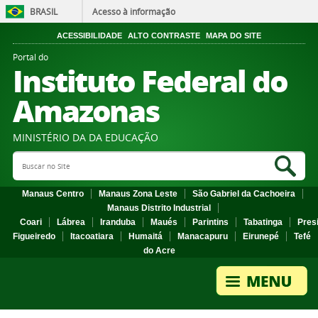
BRASIL
Acesso à informação
ACESSIBILIDADE
ALTO CONTRASTE
MAPA DO SITE
Portal do
Instituto Federal do
Amazonas
MINISTÉRIO DA DA EDUCAÇÃO
Search Site
Sea
Manaus Centro
Manaus Zona Leste
São Gabriel da Cachoeira
Manaus Distrito Industrial
Coari
Lábrea
Iranduba
Maués
Parintins
Tabatinga
Pres
Figueiredo
Itacoatiara
Humaitá
Manacapuru
Eirunepé
Tefé
do Acre