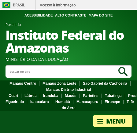
BRASIL
Acesso à informação
ACESSIBILIDADE
ALTO CONTRASTE
MAPA DO SITE
Portal do
Instituto Federal do
Amazonas
MINISTÉRIO DA DA EDUCAÇÃO
Search Site
Sea
Manaus Centro
Manaus Zona Leste
São Gabriel da Cachoeira
Manaus Distrito Industrial
Coari
Lábrea
Iranduba
Maués
Parintins
Tabatinga
Pres
Figueiredo
Itacoatiara
Humaitá
Manacapuru
Eirunepé
Tefé
do Acre