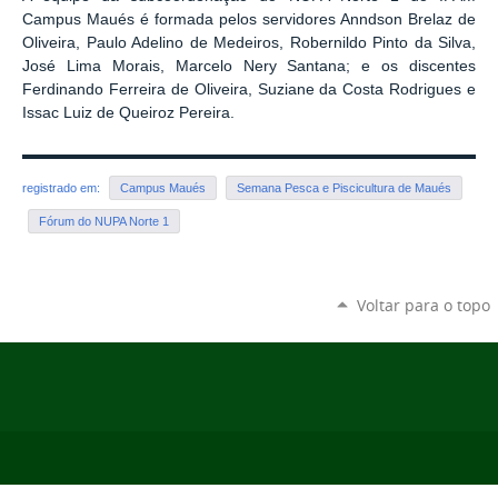
Campus Maués é formada pelos servidores Anndson Brelaz de
Oliveira, Paulo Adelino de Medeiros, Robernildo Pinto da Silva,
José Lima Morais, Marcelo Nery Santana; e os discentes
Ferdinando Ferreira de Oliveira, Suziane da Costa Rodrigues e
Issac Luiz de Queiroz Pereira.
registrado em:
Campus Maués
Semana Pesca e Piscicultura de Maués
Fórum do NUPA Norte 1
Voltar para o topo