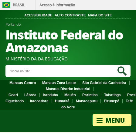
BRASIL
Acesso à informação
ACESSIBILIDADE
ALTO CONTRASTE
MAPA DO SITE
Portal do
Instituto Federal do
Amazonas
MINISTÉRIO DA DA EDUCAÇÃO
Search Site
Sea
Manaus Centro
Manaus Zona Leste
São Gabriel da Cachoeira
Manaus Distrito Industrial
Coari
Lábrea
Iranduba
Maués
Parintins
Tabatinga
Pres
Figueiredo
Itacoatiara
Humaitá
Manacapuru
Eirunepé
Tefé
do Acre