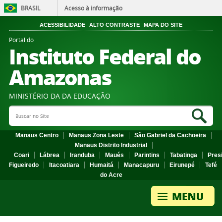
BRASIL
Acesso à informação
ACESSIBILIDADE
ALTO CONTRASTE
MAPA DO SITE
Portal do
Instituto Federal do
Amazonas
MINISTÉRIO DA DA EDUCAÇÃO
Search Site
Sea
Manaus Centro
Manaus Zona Leste
São Gabriel da Cachoeira
Manaus Distrito Industrial
Coari
Lábrea
Iranduba
Maués
Parintins
Tabatinga
Pres
Figueiredo
Itacoatiara
Humaitá
Manacapuru
Eirunepé
Tefé
do Acre