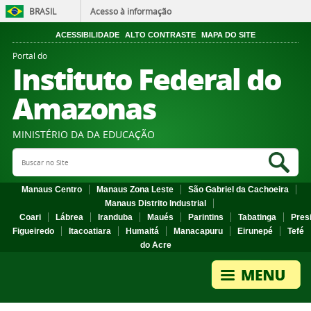
BRASIL
Acesso à informação
ACESSIBILIDADE
ALTO CONTRASTE
MAPA DO SITE
Portal do
Instituto Federal do
Amazonas
MINISTÉRIO DA DA EDUCAÇÃO
Search Site
Sea
Manaus Centro
Manaus Zona Leste
São Gabriel da Cachoeira
Manaus Distrito Industrial
Coari
Lábrea
Iranduba
Maués
Parintins
Tabatinga
Pres
Figueiredo
Itacoatiara
Humaitá
Manacapuru
Eirunepé
Tefé
do Acre