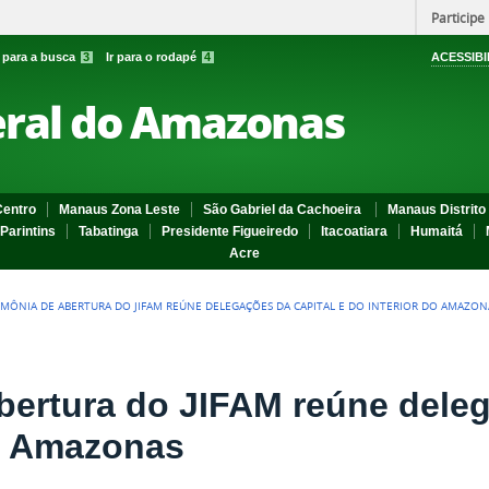
Participe
r para a busca
3
Ir para o rodapé
4
ACESSIBI
eral do Amazonas
entro
Manaus Zona Leste
São Gabriel da Cachoeira
Manaus Distrito 
Parintins
Tabatinga
Presidente Figueiredo
Itacoatiara
Humaitá
Acre
IMÔNIA DE ABERTURA DO JIFAM REÚNE DELEGAÇÕES DA CAPITAL E DO INTERIOR DO AMAZON
bertura do JIFAM reúne deleg
do Amazonas