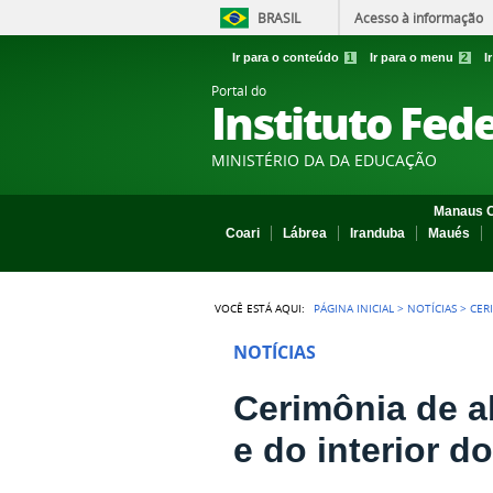
BRASIL
Acesso à informação
Ir para o conteúdo
1
Ir para o menu
2
I
Portal do
Instituto Fed
MINISTÉRIO DA DA EDUCAÇÃO
Manaus C
Coari
Lábrea
Iranduba
Maués
VOCÊ ESTÁ AQUI:
PÁGINA INICIAL
>
NOTÍCIAS
>
CER
NOTÍCIAS
Cerimônia de a
e do interior 