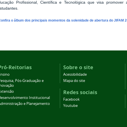
cação Profissional, Científica e Tecnológica que visa promover a
estudantes.
Confira o álbum dos principais momentos da solenidade de abertura do JIFAM 2
Pró-Reitorias
Sobre o site
Ensino
Acessibilidade
Pesquisa, Pós-Graduação e
Mapa do site
Inovação
Redes sociais
Extensão
Desenvolvimento Institucional
Facebook
Administração e Planejamento
Youtube