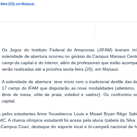
feira (20), em Manaus.
Os Jogos do Instituto Federal do Amazonas (JIFAM) tiveram iníc
Show image carousel
solenidade de abertura ocorreu no ginásio do Campus Manaus Cent
campi da capital e do interior, além de professores que estão acom
serão realizadas até a próxima sexta-feira (20), em Manaus.
A solenidade de abertura teve início com o tradicional desfile das 
17 campi do IFAM que disputarão as nove modalidades (atletismo, b
tênis de mesa, vôlei de praia, voleibol e xadrez). Os confrontos o
capital.
ta pelos estudantes Anne Yousebecca Louis e Misael Bryan Rêgo Sabi
. A chama olímpica estudantil foi acesa pela aluna Izabela da Silva 
Campus Coari, destaque do esporte local e bi-campeã nacional de h