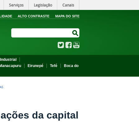
Serviços
Legislação
Canais
LIDADE
ALTO CONTRASTE
MAPA DO SITE
Search Site
Search Site
Twitter
Facebook
YouTube
Industrial
Manacapuru
Eirunepé
Tefé
Boca do
AS
ações da capital