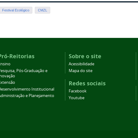
Festival Ecológico
CMZL
Pró-Reitorias
Sobre o site
Ensino
Acessibilidade
Pesquisa, Pós-Graduação e
Mapa do site
Inovação
Redes sociais
Extensão
Desenvolvimento Institucional
Facebook
Administração e Planejamento
Youtube