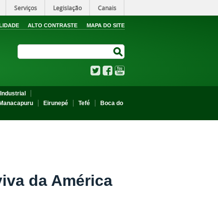
Serviços
Legislação
Canais
LIDADE
ALTO CONTRASTE
MAPA DO SITE
Search Site
Search Site
Twitter
Facebook
YouTube
Industrial
Manacapuru
Eirunepé
Tefé
Boca do
viva da América