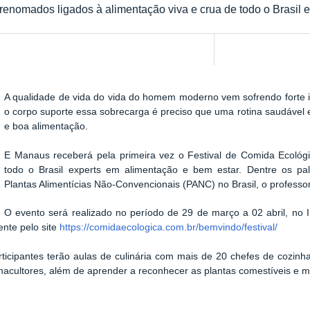
s renomados ligados à alimentação viva e crua de todo o Brasil
A qualidade de vida do vida do homem moderno vem sofrendo forte 
Show image carousel
o corpo suporte essa sobrecarga é preciso que uma rotina saudável es
e boa alimentação.
E Manaus receberá pela primeira vez o Festival de Comida Ecológi
todo o Brasil experts em alimentação e bem estar. Dentre os pa
Plantas Alimentícias Não-Convencionais (PANC) no Brasil, o professo
O evento será realizado no período de 29 de março a 02 abril, 
ente pelo site
https://comidaecologica.com.br/bemvindo/festival/
ticipantes terão aulas de culinária com mais de 20 chefes de cozinha 
rmacultores, além de aprender a reconhecer as plantas comestíveis e m