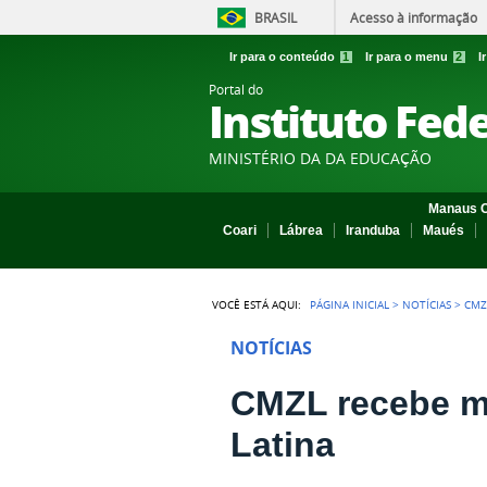
BRASIL
Acesso à informação
Ir para o conteúdo
1
Ir para o menu
2
I
Portal do
Instituto Fed
MINISTÉRIO DA DA EDUCAÇÃO
Manaus C
Coari
Lábrea
Iranduba
Maués
VOCÊ ESTÁ AQUI:
PÁGINA INICIAL
>
NOTÍCIAS
>
CMZ
NOTÍCIAS
CMZL recebe ma
Latina