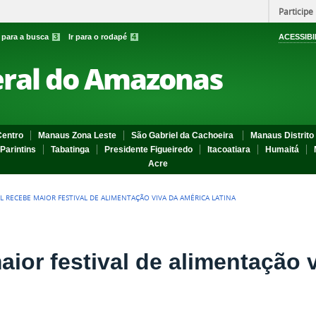
Participe
r para a busca
3
Ir para o rodapé
4
ACESSIBI
eral do Amazonas
entro
Manaus Zona Leste
São Gabriel da Cachoeira
Manaus Distrito 
Parintins
Tabatinga
Presidente Figueiredo
Itacoatiara
Humaitá
Acre
L RECEBE MAIOR FESTIVAL DE ALIMENTAÇÃO VIVA DA AMÉRICA LATINA
ior festival de alimentação 