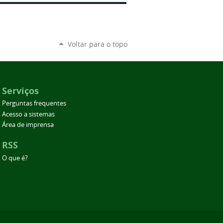
Voltar para o topo
Serviços
Perguntas frequentes
Acesso a sistemas
Área de imprensa
RSS
O que é?