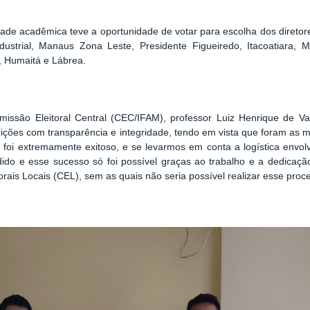
dade acadêmica teve a oportunidade de votar para escolha dos direto
ustrial, Manaus Zona Leste, Presidente Figueiredo, Itacoatiara, Ma
, Humaitá e Lábrea.
ssão Eleitoral Central (CEC/IFAM), professor Luiz Henrique de Vas
ições com transparência e integridade, tendo em vista que foram as mai
foi extremamente exitoso, e se levarmos em conta a logística envo
ido e esse sucesso só foi possível graças ao trabalho e a dedicaçã
rais Locais (CEL), sem as quais não seria possível realizar esse proc