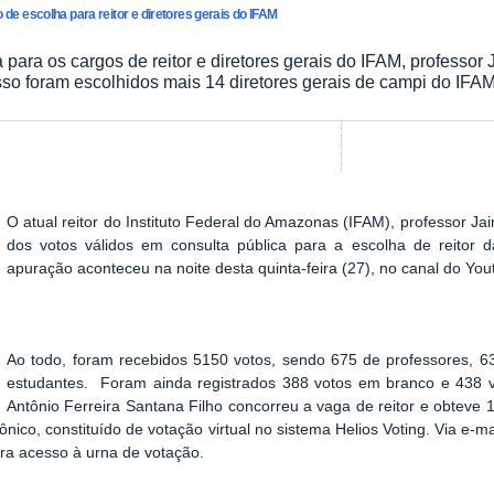
e escolha para reitor e diretores gerais do IFAM
para os cargos de reitor e diretores gerais do IFAM, professor 
o foram escolhidos mais 14 diretores gerais de campi do IFA
O atual reitor do Instituto Federal do Amazonas (IFAM), professor Ja
Show image carousel
dos votos válidos em consulta pública para a escolha de reitor da
apuração aconteceu na noite desta quinta-feira (27), no canal do Yo
Ao todo, foram recebidos 5150 votos, sendo 675 de professores, 63
estudantes. Foram ainda registrados 388 votos em branco e 438 vo
Antônio Ferreira Santana Filho concorreu a vaga de reitor e obteve 
ônico, constituído de votação virtual no sistema Helios Voting. Via e-
ara acesso à urna de votação.