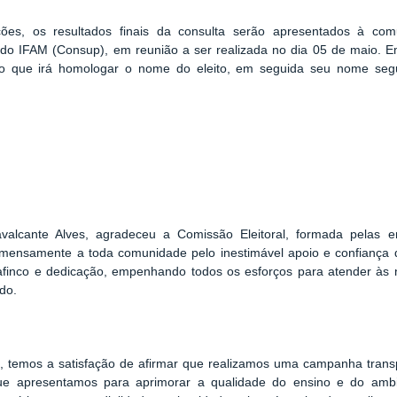
ões, os resultados finais da consulta serão apresentados à co
o IFAM (Consup), em reunião a ser realizada no dia 05 de maio. Em
sso que irá homologar o nome do eleito, em seguida seu nome se
avalcante Alves, agradeceu a Comissão Eleitoral, formada pelas e
mensamente a toda comunidade pelo inestimável apoio e confiança 
 afinco e dedicação, empenhando todos os esforços para atender às
do.
 temos a satisfação de afirmar que realizamos uma campanha transpa
ue apresentamos para aprimorar a qualidade do ensino e do amb