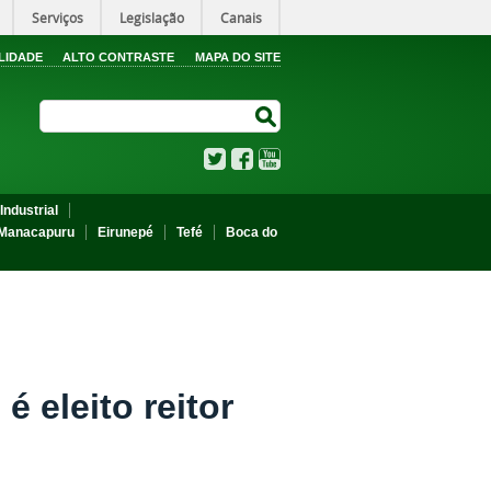
Serviços
Legislação
Canais
LIDADE
ALTO CONTRASTE
MAPA DO SITE
Search Site
Search Site
Twitter
Facebook
YouTube
Industrial
Manacapuru
Eirunepé
Tefé
Boca do
 eleito reitor