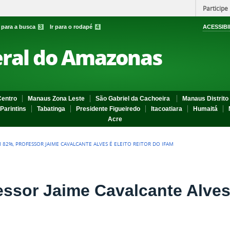
Participe
r para a busca
3
Ir para o rodapé
4
ACESSIBI
eral do Amazonas
entro
Manaus Zona Leste
São Gabriel da Cachoeira
Manaus Distrito 
Parintins
Tabatinga
Presidente Figueiredo
Itacoatiara
Humaitá
Acre
 82%, PROFESSOR JAIME CAVALCANTE ALVES É ELEITO REITOR DO IFAM
sor Jaime Cavalcante Alves é