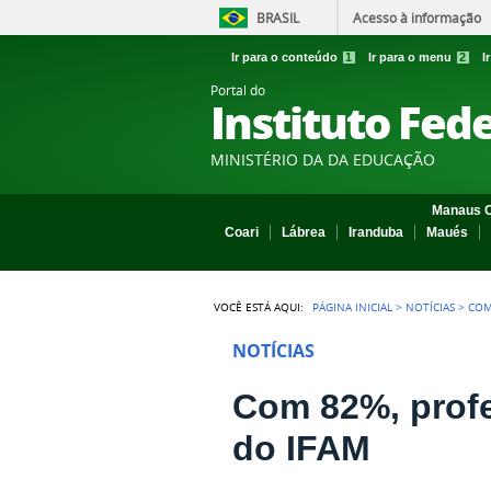
BRASIL
Acesso à informação
Ir para o conteúdo
1
Ir para o menu
2
I
Portal do
Instituto Fed
MINISTÉRIO DA DA EDUCAÇÃO
Manaus C
Coari
Lábrea
Iranduba
Maués
VOCÊ ESTÁ AQUI:
PÁGINA INICIAL
>
NOTÍCIAS
>
COM
NOTÍCIAS
Com 82%, profes
do IFAM