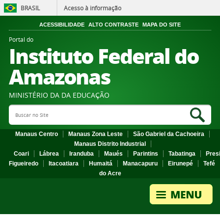
BRASIL
Acesso à informação
ACESSIBILIDADE
ALTO CONTRASTE
MAPA DO SITE
Portal do
Instituto Federal do
Amazonas
MINISTÉRIO DA DA EDUCAÇÃO
Search Site
Sea
Manaus Centro
Manaus Zona Leste
São Gabriel da Cachoeira
Manaus Distrito Industrial
Coari
Lábrea
Iranduba
Maués
Parintins
Tabatinga
Pres
Figueiredo
Itacoatiara
Humaitá
Manacapuru
Eirunepé
Tefé
do Acre