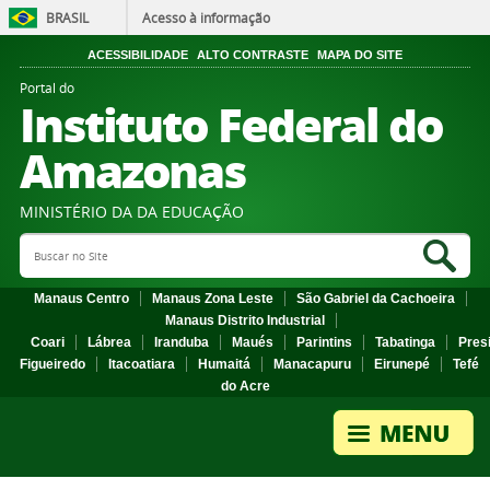
BRASIL
Acesso à informação
ACESSIBILIDADE
ALTO CONTRASTE
MAPA DO SITE
Portal do
Instituto Federal do
Amazonas
MINISTÉRIO DA DA EDUCAÇÃO
Search Site
Sea
Manaus Centro
Manaus Zona Leste
São Gabriel da Cachoeira
Manaus Distrito Industrial
Coari
Lábrea
Iranduba
Maués
Parintins
Tabatinga
Pres
Figueiredo
Itacoatiara
Humaitá
Manacapuru
Eirunepé
Tefé
do Acre