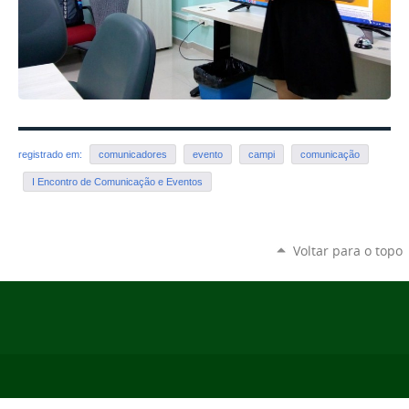
registrado em:
comunicadores
evento
campi
comunicação
I Encontro de Comunicação e Eventos
Voltar para o topo