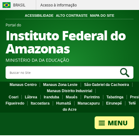
BRASIL
Acesso à informação
ACESSIBILIDADE
ALTO CONTRASTE
MAPA DO SITE
Portal do
Instituto Federal do
Amazonas
MINISTÉRIO DA DA EDUCAÇÃO
Search Site
Sea
Manaus Centro
Manaus Zona Leste
São Gabriel da Cachoeira
Manaus Distrito Industrial
Coari
Lábrea
Iranduba
Maués
Parintins
Tabatinga
Pres
Figueiredo
Itacoatiara
Humaitá
Manacapuru
Eirunepé
Tefé
do Acre