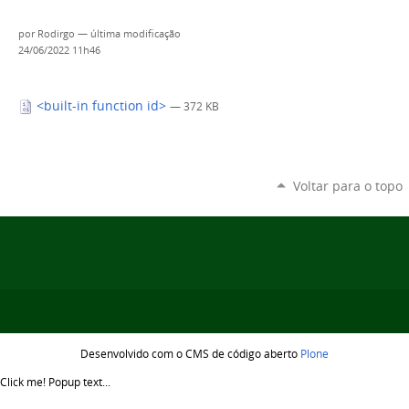
por
Rodirgo
—
última modificação
24/06/2022 11h46
<built-in function id>
— 372 KB
Voltar para o topo
Desenvolvido com o CMS de código aberto
Plone
Click me!
Popup text...