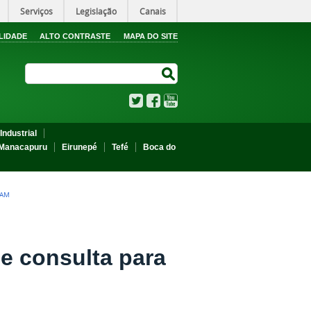
Serviços
Legislação
Canais
LIDADE
ALTO CONTRASTE
MAPA DO SITE
Search Site
Search Site
Twitter
Facebook
YouTube
Industrial
Manacapuru
Eirunepé
Tefé
Boca do
FAM
 consulta para