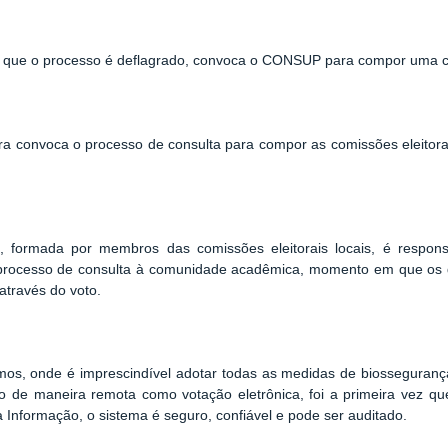
em que o processo é deflagrado, convoca o CONSUP para compor uma co
ra convoca o processo de consulta para compor as comissões eleitor
), formada por membros das comissões eleitorais locais, é respon
o processo de consulta à comunidade acadêmica, momento em que os 
através do voto.
s, onde é imprescindível adotar todas as medidas de biossegurança
to de maneira remota como votação eletrônica, foi a primeira vez que 
 Informação, o sistema é seguro, confiável e pode ser auditado.