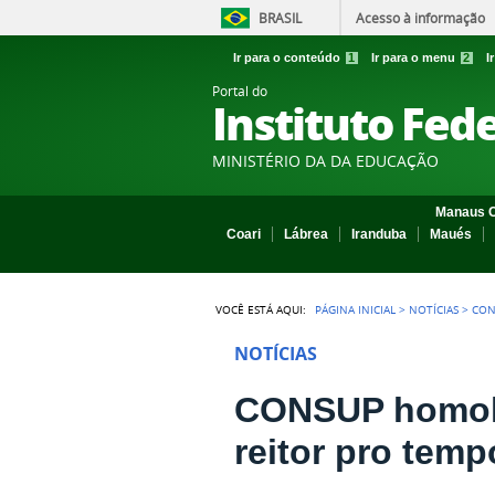
BRASIL
Acesso à informação
Ir para o conteúdo
1
Ir para o menu
2
I
Portal do
Instituto Fed
MINISTÉRIO DA DA EDUCAÇÃO
Manaus C
Coari
Lábrea
Iranduba
Maués
VOCÊ ESTÁ AQUI:
PÁGINA INICIAL
>
NOTÍCIAS
>
CON
NOTÍCIAS
CONSUP homolo
reitor pro tem