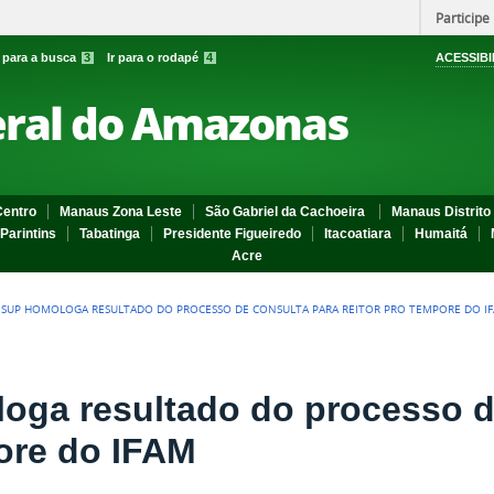
Participe
r para a busca
3
Ir para o rodapé
4
ACESSIBI
eral do Amazonas
entro
Manaus Zona Leste
São Gabriel da Cachoeira
Manaus Distrito 
Parintins
Tabatinga
Presidente Figueiredo
Itacoatiara
Humaitá
Acre
SUP HOMOLOGA RESULTADO DO PROCESSO DE CONSULTA PARA REITOR PRO TEMPORE DO I
ga resultado do processo de
pore do IFAM