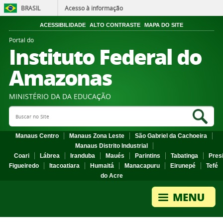
BRASIL
Acesso à informação
ACESSIBILIDADE
ALTO CONTRASTE
MAPA DO SITE
Portal do
Instituto Federal do
Amazonas
MINISTÉRIO DA DA EDUCAÇÃO
Search Site
Sea
Manaus Centro
Manaus Zona Leste
São Gabriel da Cachoeira
Manaus Distrito Industrial
Coari
Lábrea
Iranduba
Maués
Parintins
Tabatinga
Pres
Figueiredo
Itacoatiara
Humaitá
Manacapuru
Eirunepé
Tefé
do Acre