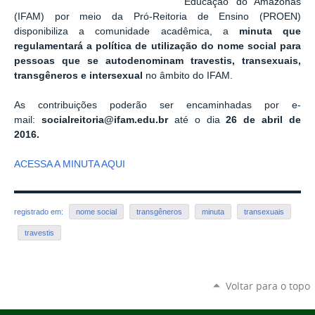
Educação do Amazonas
(IFAM) por meio da Pró-Reitoria de Ensino (PROEN)
disponibiliza a comunidade acadêmica, a
minuta que
regulamentará a política de utilização do nome social para
pessoas que se
autodenominam travestis, transexuais,
transgêneros e intersexual
no âmbito do IFAM.
As contribuições poderão ser encaminhadas por
e-
mail
:
socialreitoria@ifam.edu.br
até o dia
26 de abril de
2016.
ACESSA A MINUTA AQUI
registrado em:
nome social
transgêneros
minuta
transexuais
travestis
Voltar para o topo