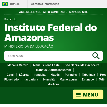
BRASIL
Acesso à informação
ACESSIBILIDADE
ALTO CONTRASTE
MAPA DO SITE
Portal do
Instituto Federal do
Amazonas
MINISTÉRIO DA DA EDUCAÇÃO
Search Site
Sea
Manaus Centro
Manaus Zona Leste
São Gabriel da Cachoeira
Manaus Distrito Industrial
Coari
Lábrea
Iranduba
Maués
Parintins
Tabatinga
Pres
Figueiredo
Itacoatiara
Humaitá
Manacapuru
Eirunepé
Tefé
do Acre