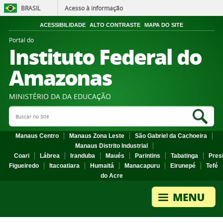
BRASIL
Acesso à informação
ACESSIBILIDADE
ALTO CONTRASTE
MAPA DO SITE
Portal do
Instituto Federal do
Amazonas
MINISTÉRIO DA DA EDUCAÇÃO
Search Site
Sea
Manaus Centro
Manaus Zona Leste
São Gabriel da Cachoeira
Manaus Distrito Industrial
Coari
Lábrea
Iranduba
Maués
Parintins
Tabatinga
Pres
Figueiredo
Itacoatiara
Humaitá
Manacapuru
Eirunepé
Tefé
do Acre