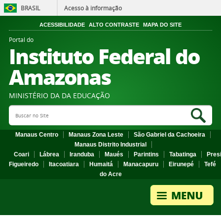
BRASIL
Acesso à informação
ACESSIBILIDADE
ALTO CONTRASTE
MAPA DO SITE
Portal do
Instituto Federal do
Amazonas
MINISTÉRIO DA DA EDUCAÇÃO
Search Site
Sea
Manaus Centro
Manaus Zona Leste
São Gabriel da Cachoeira
Manaus Distrito Industrial
Coari
Lábrea
Iranduba
Maués
Parintins
Tabatinga
Pres
Figueiredo
Itacoatiara
Humaitá
Manacapuru
Eirunepé
Tefé
do Acre