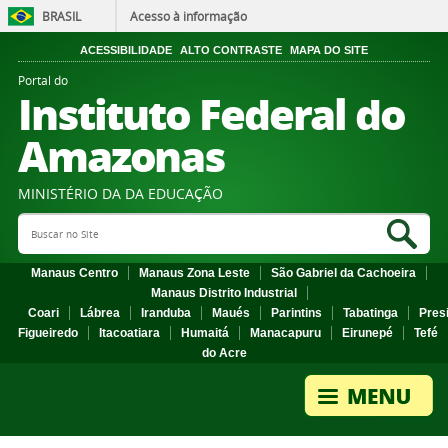
BRASIL
Acesso à informação
ACESSIBILIDADE
ALTO CONTRASTE
MAPA DO SITE
Portal do
Instituto Federal do
Amazonas
MINISTÉRIO DA DA EDUCAÇÃO
Search Site
Sea
Manaus Centro
Manaus Zona Leste
São Gabriel da Cachoeira
Manaus Distrito Industrial
Coari
Lábrea
Iranduba
Maués
Parintins
Tabatinga
Pres
Figueiredo
Itacoatiara
Humaitá
Manacapuru
Eirunepé
Tefé
do Acre