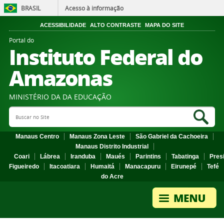
BRASIL
Acesso à informação
ACESSIBILIDADE
ALTO CONTRASTE
MAPA DO SITE
Portal do
Instituto Federal do
Amazonas
MINISTÉRIO DA DA EDUCAÇÃO
Search Site
Sea
Manaus Centro
Manaus Zona Leste
São Gabriel da Cachoeira
Manaus Distrito Industrial
Coari
Lábrea
Iranduba
Maués
Parintins
Tabatinga
Pres
Figueiredo
Itacoatiara
Humaitá
Manacapuru
Eirunepé
Tefé
do Acre