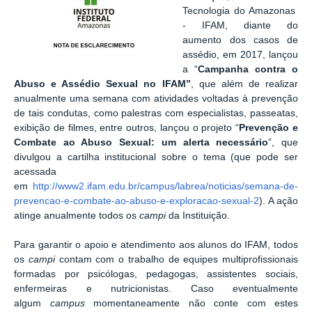
Tecnologia do Amazonas
- IFAM, diante do
aumento dos casos de
assédio, em 2017, lançou
a “
Campanha contra o
Abuso e Assédio Sexual no IFAM”
, que além de realizar
anualmente uma semana com atividades voltadas à prevenção
de tais condutas, como palestras com especialistas, passeatas,
exibição de filmes, entre outros, lançou o projeto “
Prevenção e
Combate ao Abuso Sexual: um alerta necessário
”, que
divulgou a cartilha institucional sobre o tema (que pode ser
acessada
em
http://www2.ifam.edu.br/campus/labrea/noticias/semana-de-
prevencao-e-combate-ao-abuso-e-exploracao-sexual-2
). A ação
atinge anualmente todos os
campi
da Instituição.
Para garantir o apoio e atendimento aos alunos do IFAM, todos
os
campi
contam com o trabalho de equipes multiprofissionais
formadas por psicólogas, pedagogas, assistentes sociais,
enfermeiras e nutricionistas. Caso eventualmente
algum
campus
momentaneamente não conte com estes