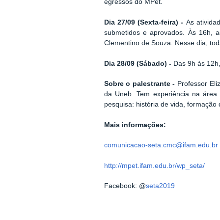
egressos do MPet.
Dia 27/09 (Sexta-feira) -
As ativida
submetidos e aprovados. Às 16h, a
Clementino de Souza. Nesse dia, tod
Dia 28/09 (Sábado) -
Das 9h às 12h,
Sobre o palestrante -
Professor El
da Uneb. Tem experiência na área 
pesquisa: história de vida, formação
Mais informações:
comunicacao-seta.cmc@ifam.edu.br
http://mpet.ifam.edu.br/wp_seta/
Facebook: @
seta2019