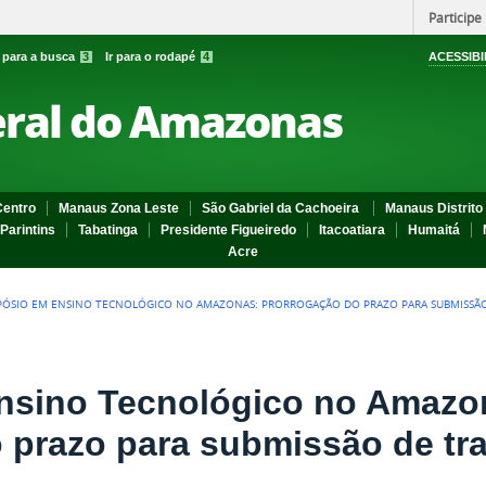
Participe
r para a busca
3
Ir para o rodapé
4
ACESSIBI
eral do Amazonas
entro
Manaus Zona Leste
São Gabriel da Cachoeira
Manaus Distrito 
Parintins
Tabatinga
Presidente Figueiredo
Itacoatiara
Humaitá
Acre
PÓSIO EM ENSINO TECNOLÓGICO NO AMAZONAS: PRORROGAÇÃO DO PRAZO PARA SUBMISSÃ
nsino Tecnológico no Amazo
 prazo para submissão de tr