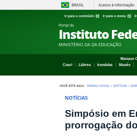
BRASIL
Acesso à informação
Ir para o conteúdo
1
Ir para o menu
2
I
Portal do
Instituto Fed
MINISTÉRIO DA DA EDUCAÇÃO
Manaus C
Coari
Lábrea
Iranduba
Maués
VOCÊ ESTÁ AQUI:
PÁGINA INICIAL
>
NOTÍCIAS
>
SIM
NOTÍCIAS
Simpósio em E
prorrogação do