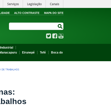
Serviços
Legislação
Canais
LIDADE
ALTO CONTRASTE
MAPA DO SITE
Search Site
Search Site
Twitter
Facebook
YouTube
Industrial
Manacapuru
Eirunepé
Tefé
Boca do
O DE TRABALHOS
nas:
abalhos