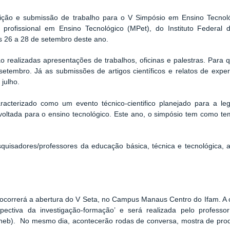
crição e submissão de trabalho para o V Simpósio em Ensino Tecno
profissional em Ensino Tecnológico (MPet), do Instituto Federal 
s 26 a 28 de setembro deste ano.
o realizadas apresentações de trabalhos, oficinas e palestras. Para 
setembro. Já as submissões de artigos científicos e relatos de exper
julho.
racterizado como um evento técnico-cientifico planejado para a l
 voltada para o ensino tecnológico. Este ano, o simpósio tem como t
quisadores/professores da educação básica, técnica e tecnológica,
ocorrerá a abertura do V Seta, no Campus Manaus Centro do Ifam. A 
ectiva da investigação-formação’ e será realizada pelo professo
neb). No mesmo dia, acontecerão rodas de conversa, mostra de pro