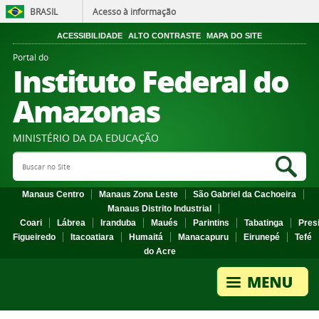
BRASIL
Acesso à informação
ACESSIBILIDADE
ALTO CONTRASTE
MAPA DO SITE
Portal do
Instituto Federal do
Amazonas
MINISTÉRIO DA DA EDUCAÇÃO
Search Site
Sea
Manaus Centro
Manaus Zona Leste
São Gabriel da Cachoeira
Manaus Distrito Industrial
Coari
Lábrea
Iranduba
Maués
Parintins
Tabatinga
Pres
Figueiredo
Itacoatiara
Humaitá
Manacapuru
Eirunepé
Tefé
do Acre