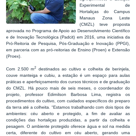
Experimental de
Hortaliças do Campus
Manaus Zona Leste
(CMZL) teve proposta
aprovada no Programa de Apoio ao Desenvolvimento Científico
e de Inovação Tecnológica (Padcit) em 2016, uma iniciativa da
Pró-Reitoria de Pesquisa, Pós-Graduação e Inovação (PPGI),
em parceria com as pró-reitorias de Ensino (Proen) e Extensão
(Proex).
2
Com 2.500 m
destinados ao cultivo e colheita de berinjela,
couve manteiga e cubiu, a estação é um espaço para aulas
práticas e aperfeiçoamento dos cursos técnicos e de graduação
do CMZL. Há pouco mais de seis meses, o coordenador do
projeto, professor Edimilson Barbosa Lima, registra os
procedimentos do cultivo, com cuidados específicos do preparo
da terra até a colheita. “Estamos trabalhando com dois tipos de
ambientes: céu aberto e protegido, a fim de avaliar as
condições das hortaliças produzidas, a partir da colheita e
pesagem. O ambiente protegido oferece água e sol na medida
certa, diferente do cultivo em céu aberto, gerando uma